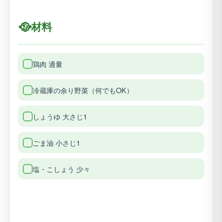
🥘
材料
鶏肉 適量
冷蔵庫の余り野菜（何でもOK）
しょうゆ 大さじ1
ごま油 小さじ1
塩・こしょう 少々