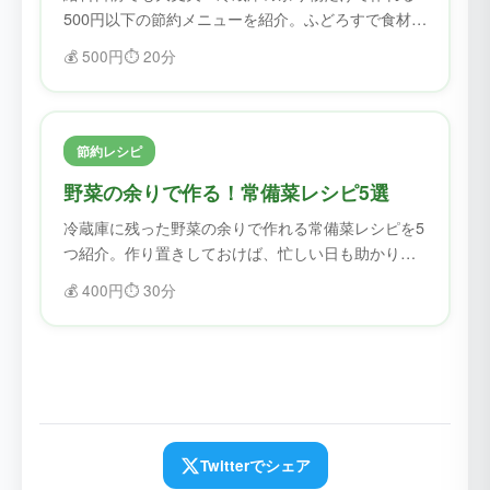
500円以下の節約メニューを紹介。ふどろすで食材を
確認してから作れば、無駄なく節約できます。
💰
500円
⏱️
20分
節約レシピ
野菜の余りで作る！常備菜レシピ5選
冷蔵庫に残った野菜の余りで作れる常備菜レシピを5
つ紹介。作り置きしておけば、忙しい日も助かりま
す。
💰
400円
⏱️
30分
Twitterでシェア