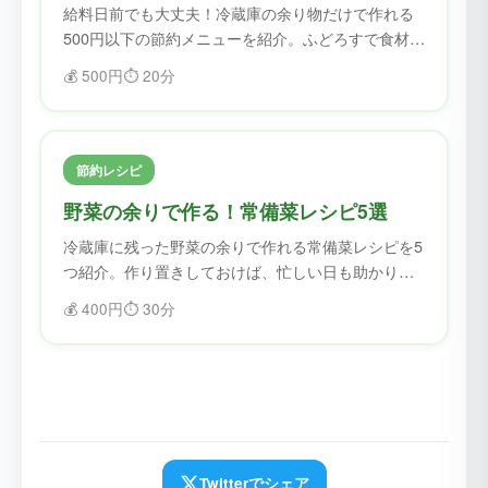
給料日前でも大丈夫！冷蔵庫の余り物だけで作れる
500円以下の節約メニューを紹介。ふどろすで食材を
確認してから作れば、無駄なく節約できます。
💰
500円
⏱️
20分
節約レシピ
野菜の余りで作る！常備菜レシピ5選
冷蔵庫に残った野菜の余りで作れる常備菜レシピを5
つ紹介。作り置きしておけば、忙しい日も助かりま
す。
💰
400円
⏱️
30分
Twitterでシェア