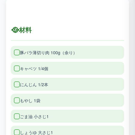
🥘
材料
豚バラ薄切り肉 100g（余り）
キャベツ 1/4個
にんじん 1/2本
もやし 1袋
ごま油 小さじ1
しょうゆ 大さじ1