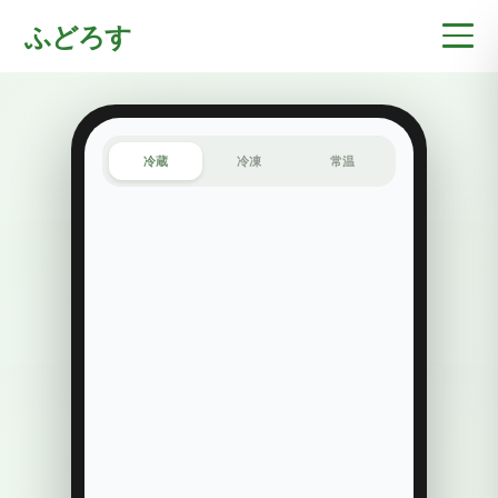
ふどろす
冷蔵
冷凍
常温