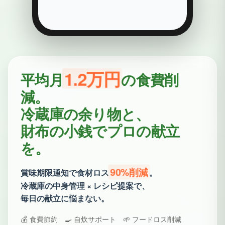
1.2万円
平均月
の食費削
減。
冷蔵庫の余り物と、
財布の小銭でプロの献立
を。
90%削減
賞味期限通知で食材ロス
。
冷蔵庫の中身管理 × レシピ提案で、
毎日の献立に悩まない。
💰 食費節約 🍳 自炊サポート 🌱 フードロス削減