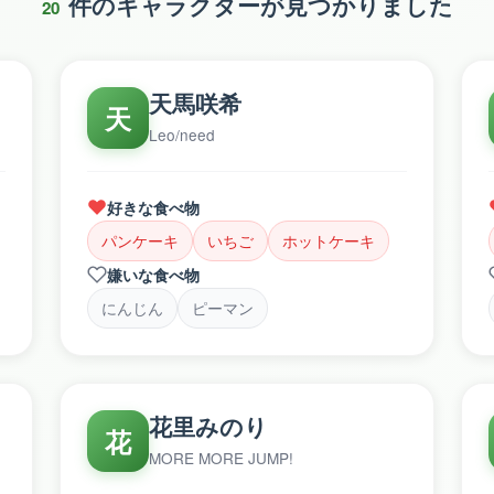
件のキャラクターが見つかりました
20
天馬咲希
天
Leo/need
好きな食べ物
パンケーキ
いちご
ホットケーキ
嫌いな食べ物
にんじん
ピーマン
花里みのり
花
MORE MORE JUMP!