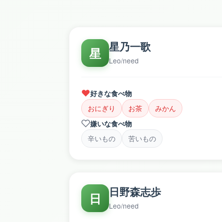
星乃一歌
星
Leo/need
好きな食べ物
おにぎり
お茶
みかん
嫌いな食べ物
辛いもの
苦いもの
日野森志歩
日
Leo/need