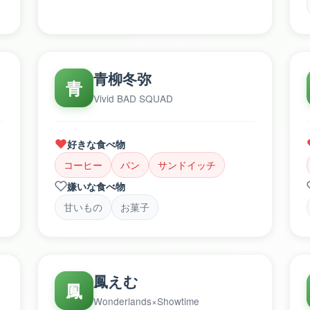
青柳冬弥
青
Vivid BAD SQUAD
好きな食べ物
コーヒー
パン
サンドイッチ
嫌いな食べ物
甘いもの
お菓子
鳳えむ
鳳
Wonderlands×Showtime