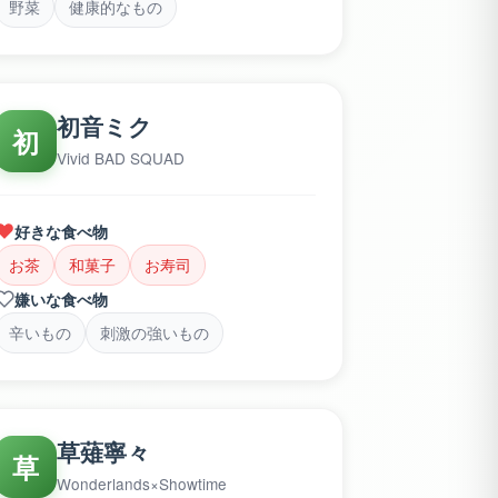
野菜
健康的なもの
初音ミク
初
Vivid BAD SQUAD
好きな食べ物
お茶
和菓子
お寿司
嫌いな食べ物
辛いもの
刺激の強いもの
草薙寧々
草
Wonderlands×Showtime