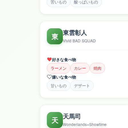
苦いもの
酸っぱいもの
東雲彰人
東
Vivid BAD SQUAD
好きな食べ物
ラーメン
カレー
焼肉
嫌いな食べ物
甘いもの
デザート
天馬司
天
Wonderlands×Showtime