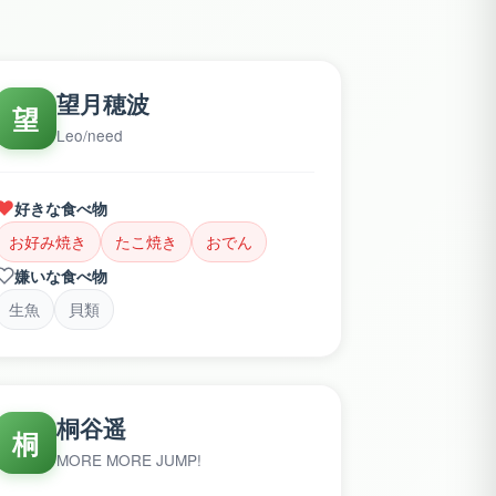
望月穂波
望
Leo/need
好きな食べ物
お好み焼き
たこ焼き
おでん
嫌いな食べ物
生魚
貝類
桐谷遥
桐
MORE MORE JUMP!