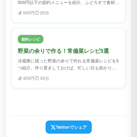
500円以下の節約メニューを紹介。ふどろすで食材を
確認してから作れば、無駄なく節約できます。
💰
500円
⏱️
20分
節約レシピ
野菜の余りで作る！常備菜レシピ5選
冷蔵庫に残った野菜の余りで作れる常備菜レシピを5
つ紹介。作り置きしておけば、忙しい日も助かりま
す。
💰
400円
⏱️
30分
Twitterでシェア