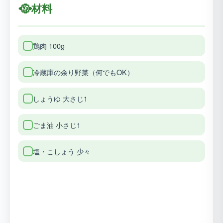
🥘
材料
鶏肉 100g
冷蔵庫の余り野菜（何でもOK）
しょうゆ 大さじ1
ごま油 小さじ1
塩・こしょう 少々