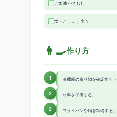
ごま油 小さじ1
塩・こしょう 少々
👨‍🍳
作り方
1
冷蔵庫の余り物を確認する（
2
材料を準備する。
3
フライパンや鍋を準備する。