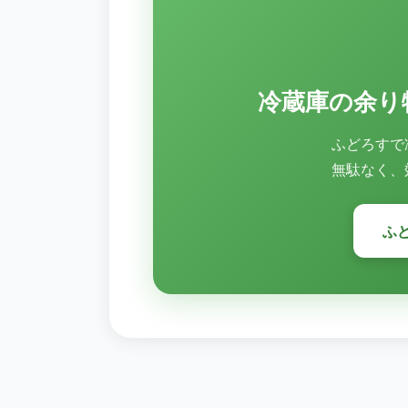
冷蔵庫の余り
ふどろすで
無駄なく、
ふ