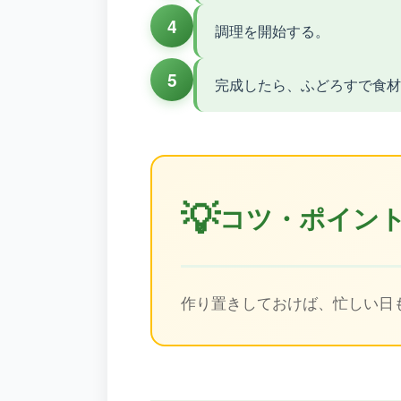
4
調理を開始する。
5
完成したら、ふどろすで食材
💡
コツ・ポイン
作り置きしておけば、忙しい日