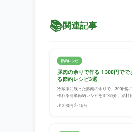
📚
関連記事
節約レシピ
豚肉の余りで作る！300円でで
る節約レシピ3選
冷蔵庫に残った豚肉の余りで、300円以
作れる簡単節約レシピを3つ紹介。給料
でも大丈夫！ふどろすで食材を無駄にせ
💰
300円
⏱️
15分
ず、美味しく節約。