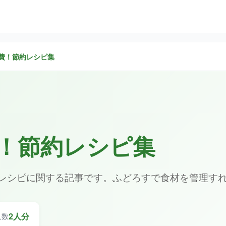
費！節約レシピ集
！節約レシピ集
レシピに関する記事です。ふどろすで食材を管理す
2人分
人数