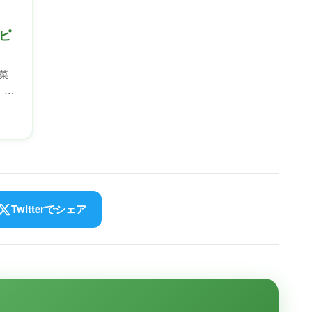
ピ
菜
、忙
Twitterでシェア