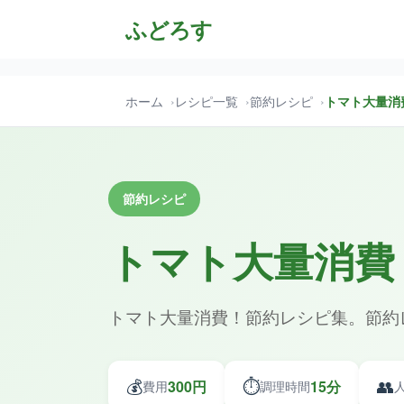
ふどろす
ホーム
レシピ一覧
節約レシピ
トマト大量消
節約レシピ
トマト大量消費
トマト大量消費！節約レシピ集。節約
💰
⏱️
👥
300円
15分
費用
調理時間