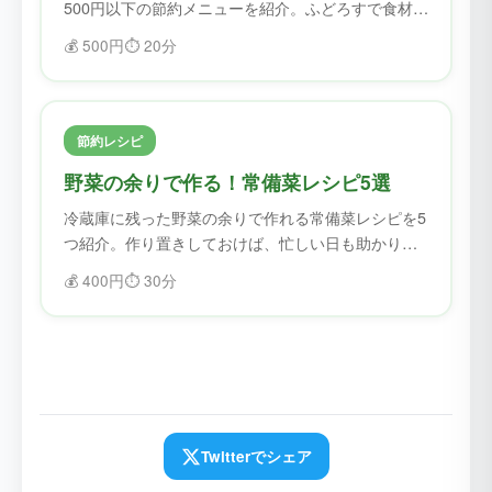
500円以下の節約メニューを紹介。ふどろすで食材を
確認してから作れば、無駄なく節約できます。
💰
500円
⏱️
20分
節約レシピ
野菜の余りで作る！常備菜レシピ5選
冷蔵庫に残った野菜の余りで作れる常備菜レシピを5
つ紹介。作り置きしておけば、忙しい日も助かりま
す。
💰
400円
⏱️
30分
Twitterでシェア