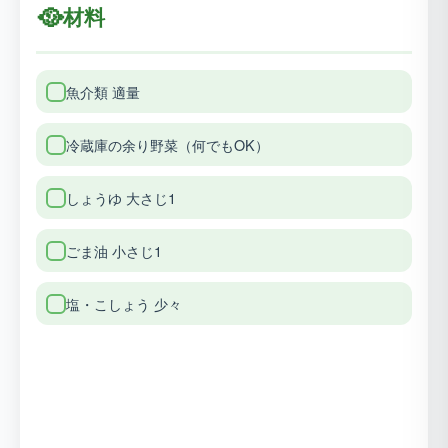
🥘
材料
魚介類 適量
冷蔵庫の余り野菜（何でもOK）
しょうゆ 大さじ1
ごま油 小さじ1
塩・こしょう 少々