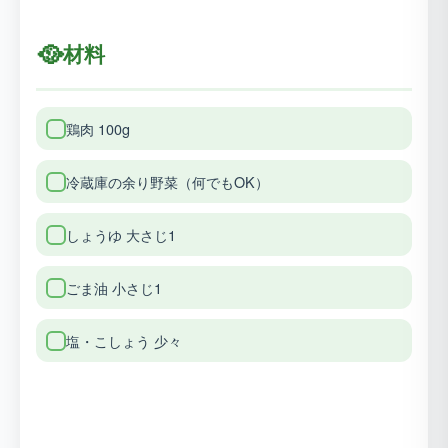
🥘
材料
鶏肉 100g
冷蔵庫の余り野菜（何でもOK）
しょうゆ 大さじ1
ごま油 小さじ1
塩・こしょう 少々