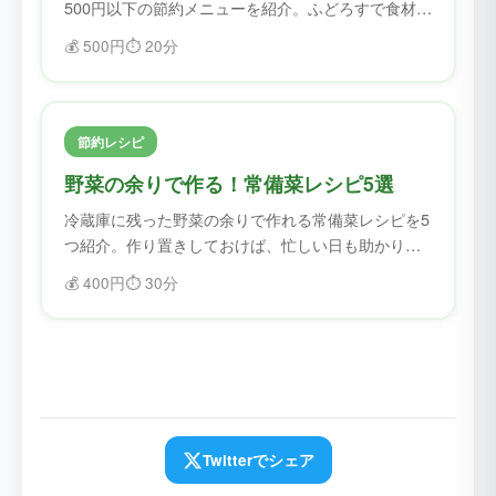
500円以下の節約メニューを紹介。ふどろすで食材を
確認してから作れば、無駄なく節約できます。
💰
500円
⏱️
20分
節約レシピ
野菜の余りで作る！常備菜レシピ5選
冷蔵庫に残った野菜の余りで作れる常備菜レシピを5
つ紹介。作り置きしておけば、忙しい日も助かりま
す。
💰
400円
⏱️
30分
Twitterでシェア