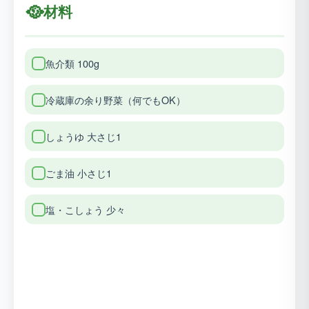
🥘
材料
魚介類 100g
冷蔵庫の余り野菜（何でもOK）
しょうゆ 大さじ1
ごま油 小さじ1
塩・こしょう 少々