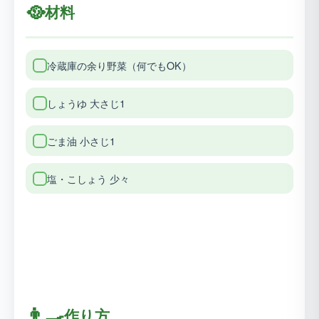
🥘
材料
冷蔵庫の余り野菜（何でもOK）
しょうゆ 大さじ1
ごま油 小さじ1
塩・こしょう 少々
👨‍🍳
作り方