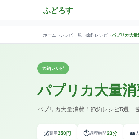
ふどろす
ホーム
レシピ一覧
節約レシピ
パプリカ大量
節約レシピ
パプリカ大量消
パプリカ大量消費！節約レシピ5選。
💰
⏱️
👥
350円
20分
費用
調理時間