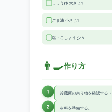
しょうゆ 大さじ1
ごま油 小さじ1
塩・こしょう 少々
👨‍🍳
作り方
1
冷蔵庫の余り物を確認する（
2
材料を準備する。