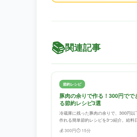
📚
関連記事
節約レシピ
豚肉の余りで作る！300円でで
る節約レシピ3選
冷蔵庫に残った豚肉の余りで、300円以
作れる簡単節約レシピを3つ紹介。給料
でも大丈夫！ふどろすで食材を無駄にせ
💰
300円
⏱️
15分
ず、美味しく節約。