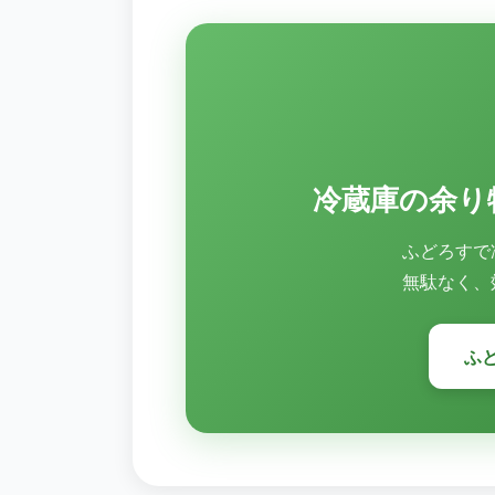
冷蔵庫の余り
ふどろすで
無駄なく、
ふ