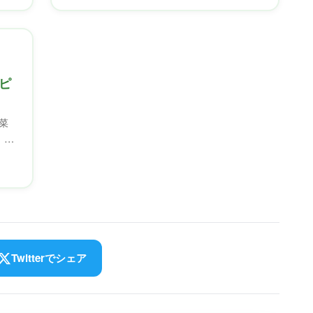
ピ
菜
、忙
Twitterでシェア