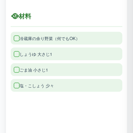
🥘
材料
冷蔵庫の余り野菜（何でもOK）
しょうゆ 大さじ1
ごま油 小さじ1
塩・こしょう 少々