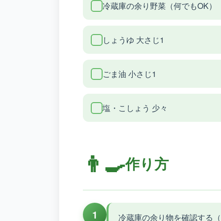
冷蔵庫の余り野菜（何でもOK）
しょうゆ 大さじ1
ごま油 小さじ1
塩・こしょう 少々
👨‍🍳
作り方
1
冷蔵庫の余り物を確認する（