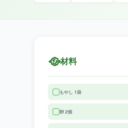
🥘
材料
もやし 1袋
卵 2個