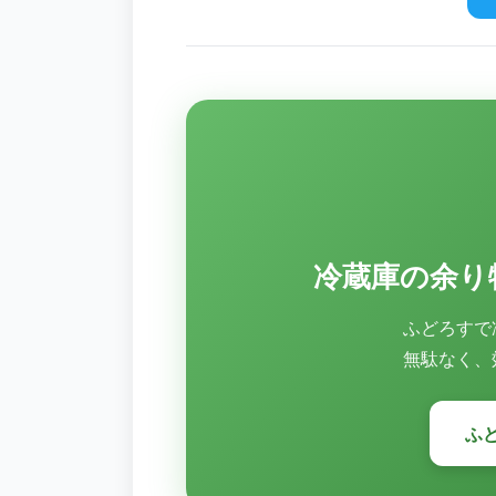
冷蔵庫の余り
ふどろすで
無駄なく、
ふ