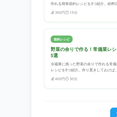
作れる簡単節約レシピを3つ紹介。給料
でも大丈夫！ふどろすで食材を無駄にせ
💰
300円
⏱️
15分
ず、美味しく節約。
節約レシピ
野菜の余りで作る！常備菜レシ
5選
冷蔵庫に残った野菜の余りで作れる常備
レシピを5つ紹介。作り置きしておけば
しい日も助かります。
💰
400円
⏱️
30分