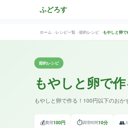
ふどろす
ホーム
レシピ一覧
節約レシピ
もやしと卵で
節約レシピ
もやしと卵で作
もやしと卵で作る！100円以下のお
💰
⏱️
👥
100円
10分
費用
調理時間