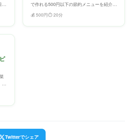
日前
で作れる500円以下の節約メニューを紹介。
ふどろすで食材を確認してから作れば、無
💰
500円
⏱️
20分
駄なく節約できます。
ピ
菜
、忙
Twitterでシェア