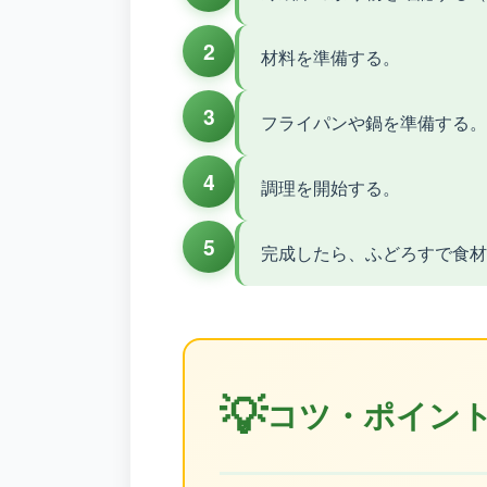
2
材料を準備する。
3
フライパンや鍋を準備する。
4
調理を開始する。
5
完成したら、ふどろすで食材
💡
コツ・ポイン