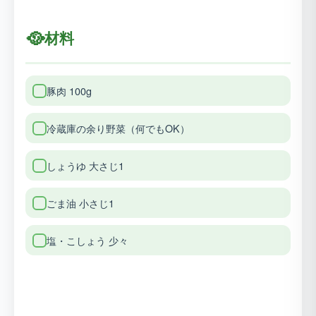
🥘
材料
豚肉 100g
冷蔵庫の余り野菜（何でもOK）
しょうゆ 大さじ1
ごま油 小さじ1
塩・こしょう 少々