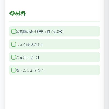
🥘
材料
冷蔵庫の余り野菜（何でもOK）
しょうゆ 大さじ1
ごま油 小さじ1
塩・こしょう 少々