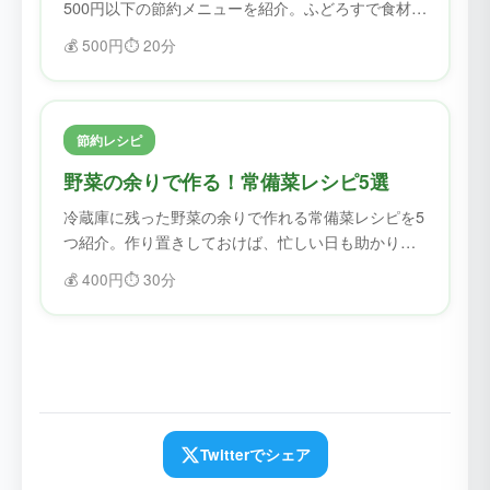
500円以下の節約メニューを紹介。ふどろすで食材を
確認してから作れば、無駄なく節約できます。
💰
500円
⏱️
20分
節約レシピ
野菜の余りで作る！常備菜レシピ5選
冷蔵庫に残った野菜の余りで作れる常備菜レシピを5
つ紹介。作り置きしておけば、忙しい日も助かりま
す。
💰
400円
⏱️
30分
Twitterでシェア