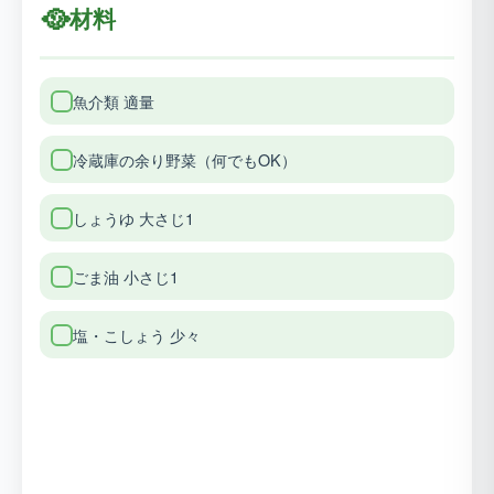
🥘
材料
魚介類 適量
冷蔵庫の余り野菜（何でもOK）
しょうゆ 大さじ1
ごま油 小さじ1
塩・こしょう 少々