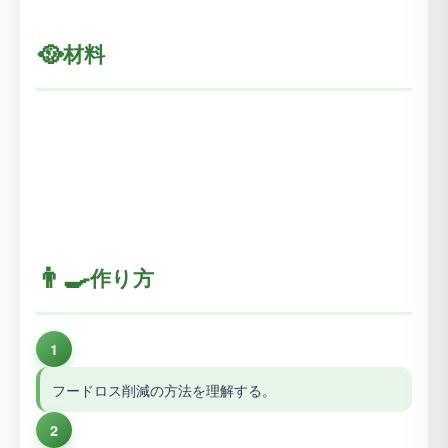
🥘
材料
👨‍🍳
作り方
1
フードロス削減の方法を理解する。
2