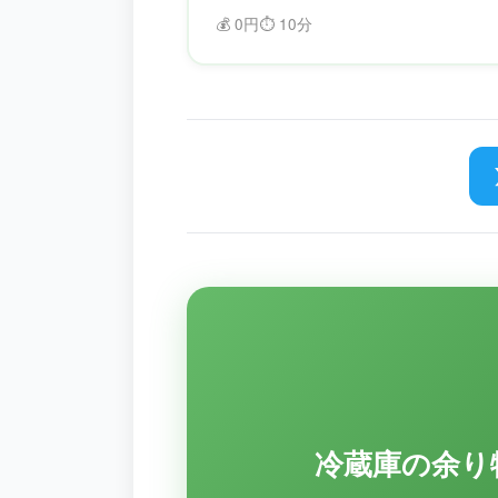
ば、食材を効率的に管理できます。賞味
💰
0円
⏱️
10分
限を忘れることがなくなり、フードロス
削減できます。
冷蔵庫の余り