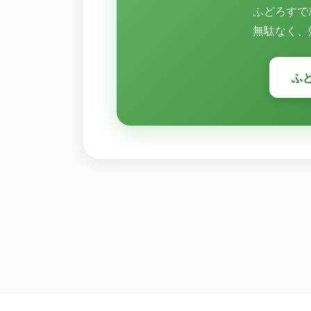
ふどろすで
無駄なく、
ふ