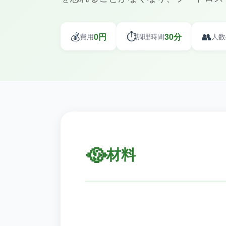
💰
⏱️
👥
0円
30分
費用
調理時間
人数
🥘
材料