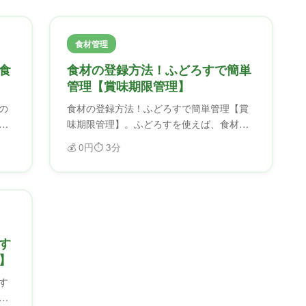
食材管理
食
食材の登録方法！ふどろすで簡単
管理【賞味期限管理】
の
食材の登録方法！ふどろすで簡単管理【賞
味期限管理】。ふどろすを使えば、食材を
期
効率的に管理できます。賞味期限を忘れる
💰
0円
⏱️
3分
を
ことがなくなり、フードロスを削減できま
す。
す
】
す
え