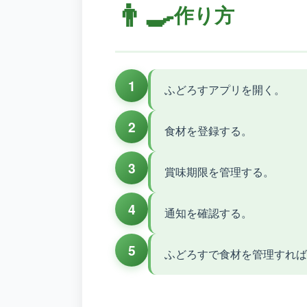
👨‍🍳
作り方
1
ふどろすアプリを開く。
2
食材を登録する。
3
賞味期限を管理する。
4
通知を確認する。
5
ふどろすで食材を管理すれ