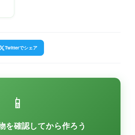
期
を
Twitterでシェア
📱
物を確認してから作ろう