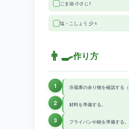
ごま油 小さじ1
塩・こしょう 少々
👨‍🍳
作り方
1
冷蔵庫の余り物を確認する（
2
材料を準備する。
3
フライパンや鍋を準備する。