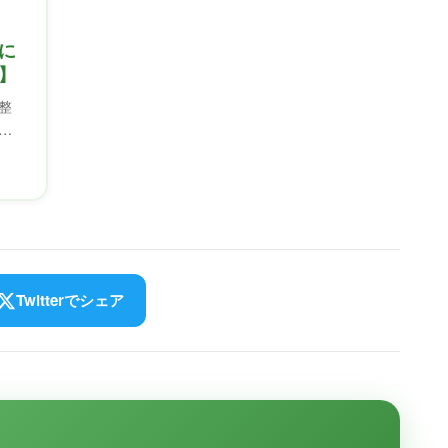
に
】
整
え
期
を
Twitterでシェア