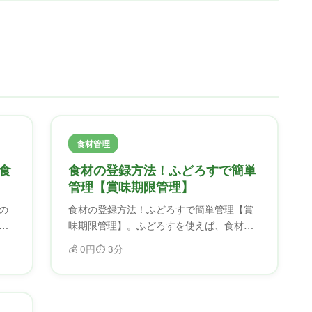
食材管理
食
食材の登録方法！ふどろすで簡単
管理【賞味期限管理】
の
食材の登録方法！ふどろすで簡単管理【賞
味期限管理】。ふどろすを使えば、食材を
期
効率的に管理できます。賞味期限を忘れる
💰
0円
⏱️
3分
を
ことがなくなり、フードロスを削減できま
す。