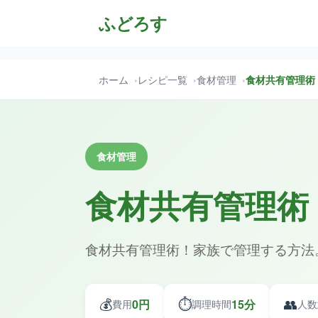
ふどろす
ホーム
レシピ一覧
食材管理
食材共有管理術
食材管理
食材共有管理術
食材共有管理術！家族で管理する方法
💰
⏱️
👥
0円
15分
費用
調理時間
人数