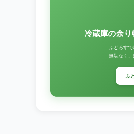
冷蔵庫の余り
ふどろすで
無駄なく、
ふ