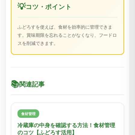
💡
コツ・ポイント
ふどろすを使えば、食材を効率的に管理できま
す。賞味期限を忘れることがなくなり、フードロ
スを削減できます。
📚
関連記事
食材管理
冷蔵庫の中身を確認する方法！食材管理
のコツ【ふどろす活用】