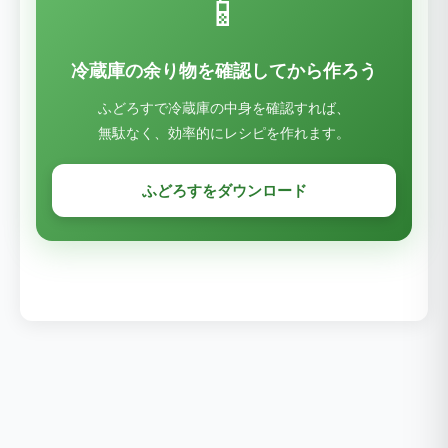
📱
冷蔵庫の余り物を確認してから作ろう
ふどろすで冷蔵庫の中身を確認すれば、
無駄なく、効率的にレシピを作れます。
ふどろすをダウンロード