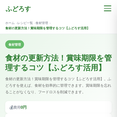
ふどろす
ホーム
レシピ一覧
食材管理
食材の更新方法！賞味期限を管理するコツ【ふどろす活用】
食材管理
食材の更新方法！賞味期限を管
理するコツ【ふどろす活用】
食材の更新方法！賞味期限を管理するコツ【ふどろす活用】。ふ
どろすを使えば、食材を効率的に管理できます。賞味期限を忘れ
ることがなくなり、フードロスを削減できます。
💰
0円
費用