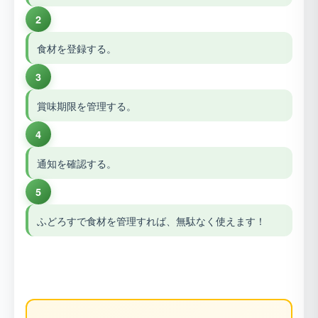
2
食材を登録する。
3
賞味期限を管理する。
4
通知を確認する。
5
ふどろすで食材を管理すれば、無駄なく使えます！