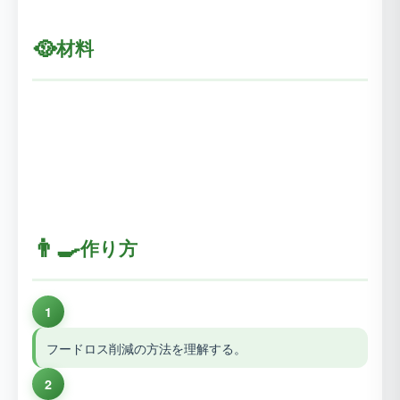
🥘
材料
👨‍🍳
作り方
1
フードロス削減の方法を理解する。
2