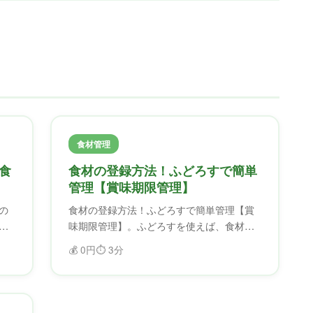
食材管理
食
食材の登録方法！ふどろすで簡単
管理【賞味期限管理】
の
食材の登録方法！ふどろすで簡単管理【賞
味期限管理】。ふどろすを使えば、食材を
期
効率的に管理できます。賞味期限を忘れる
💰
0円
⏱️
3分
を
ことがなくなり、フードロスを削減できま
す。