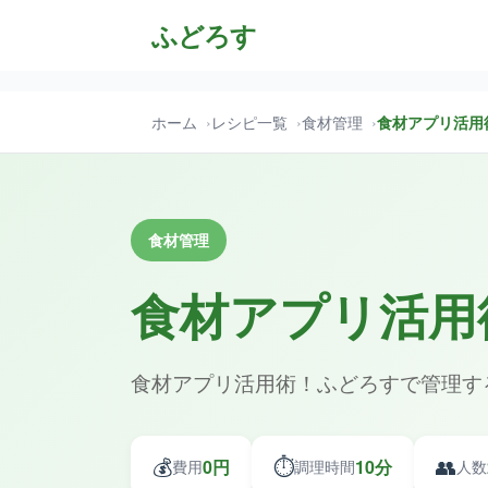
ふどろす
ホーム
レシピ一覧
食材管理
食材アプリ活用
食材管理
食材アプリ活用
食材アプリ活用術！ふどろすで管理す
💰
⏱️
👥
0円
10分
費用
調理時間
人数