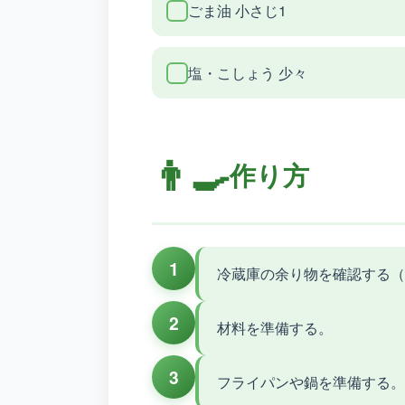
ごま油 小さじ1
塩・こしょう 少々
👨‍🍳
作り方
1
冷蔵庫の余り物を確認する（
2
材料を準備する。
3
フライパンや鍋を準備する。