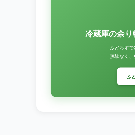
冷蔵庫の余り
ふどろすで
無駄なく、
ふ