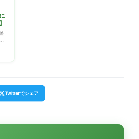
に
】
整
え
期
を
Twitterでシェア