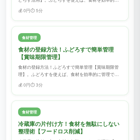
管理できます。賞味期限を忘れることがなくなり、
💰
0円
⏱️
5分
フードロスを削減できます。
食材管理
食材の登録方法！ふどろすで簡単管理
【賞味期限管理】
食材の登録方法！ふどろすで簡単管理【賞味期限管
理】。ふどろすを使えば、食材を効率的に管理でき
ます。賞味期限を忘れることがなくなり、フードロ
💰
0円
⏱️
3分
スを削減できます。
食材管理
冷蔵庫の片付け方！食材を無駄にしない
整理術【フードロス削減】