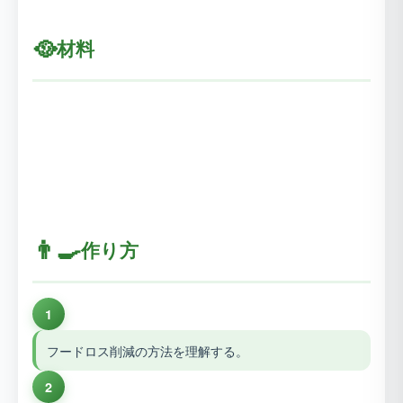
🥘
材料
👨‍🍳
作り方
1
フードロス削減の方法を理解する。
2