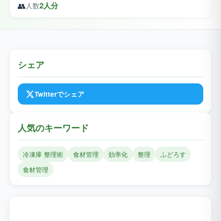
👥
2人分
人数
シェア
Twitterでシェア
人気のキーワード
冷凍庫 整理術
食材管理
効率化
整理
ふどろす
食材管理