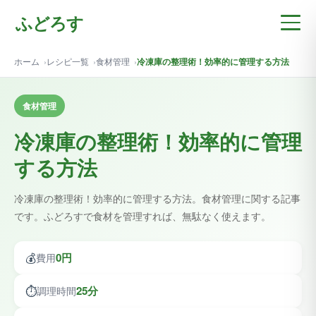
ふどろす
ホーム
レシピ一覧
食材管理
冷凍庫の整理術！効率的に管理する方法
食材管理
冷凍庫の整理術！効率的に管理
する方法
冷凍庫の整理術！効率的に管理する方法。食材管理に関する記事
です。ふどろすで食材を管理すれば、無駄なく使えます。
💰
0円
費用
⏱️
25分
調理時間