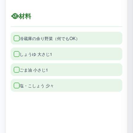
🥘
材料
冷蔵庫の余り野菜（何でもOK）
しょうゆ 大さじ1
ごま油 小さじ1
塩・こしょう 少々