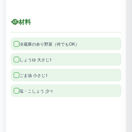
🥘
材料
冷蔵庫の余り野菜（何でもOK）
しょうゆ 大さじ1
ごま油 小さじ1
塩・こしょう 少々