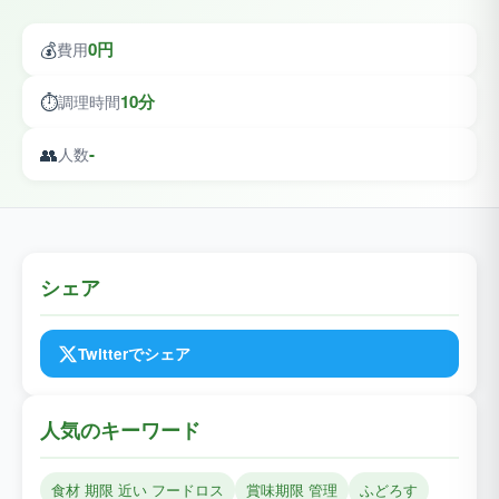
💰
0円
費用
⏱️
10分
調理時間
👥
-
人数
シェア
Twitterでシェア
人気のキーワード
食材 期限 近い フードロス
賞味期限 管理
ふどろす