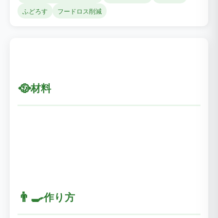
ふどろす
フードロス削減
🥘
材料
👨‍🍳
作り方