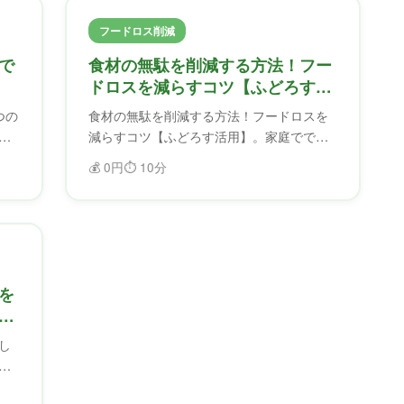
フードロス削減
で
食材の無駄を削減する方法！フー
】
ドロスを減らすコツ【ふどろす活
用】
つの
食材の無駄を削減する方法！フードロスを
ー
減らすコツ【ふどろす活用】。家庭ででき
え
るフードロス削減のコツを紹介。ふどろす
💰
0円
⏱️
10分
減
を使えば、食材を無駄にせず、フードロス
を削減できます。
を
し
る
を