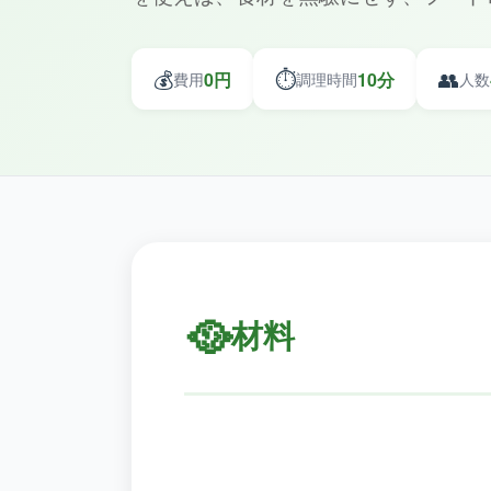
💰
⏱️
👥
0円
10分
費用
調理時間
人数
🥘
材料