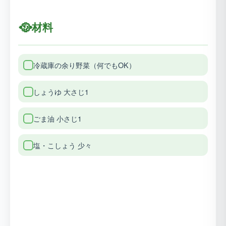
🥘
材料
冷蔵庫の余り野菜（何でもOK）
しょうゆ 大さじ1
ごま油 小さじ1
塩・こしょう 少々