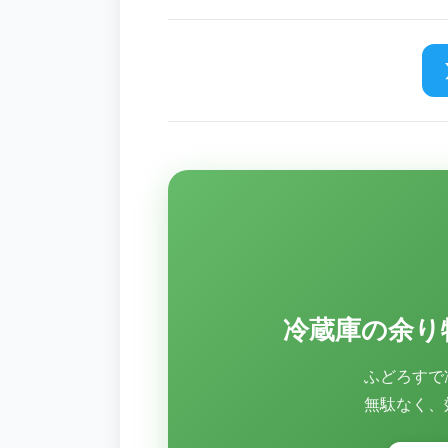
冷蔵庫の余り
ふどろすで
無駄なく、