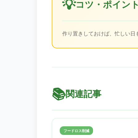
💡
コツ・ポイン
作り置きしておけば、忙しい日
📚
関連記事
フードロス削減