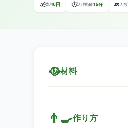
💰
⏱️
👥
0円
15分
費用
調理時間
人数
🥘
材料
👨‍🍳
作り方