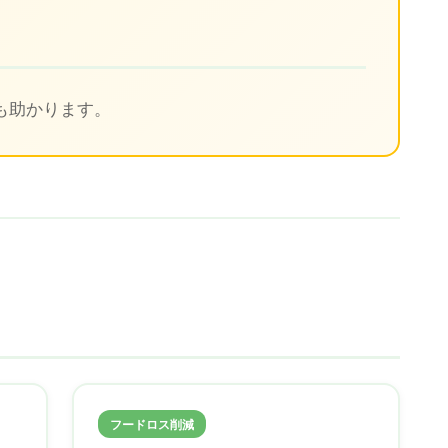
ト
も助かります。
フードロス削減