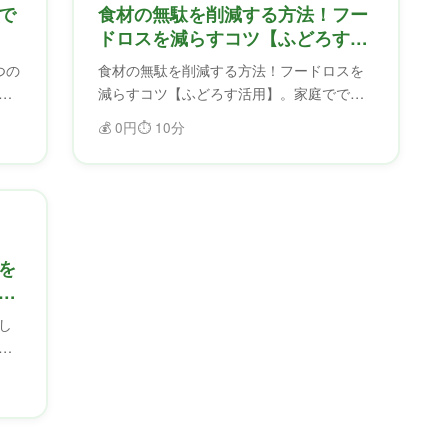
で
食材の無駄を削減する方法！フー
】
ドロスを減らすコツ【ふどろす活
用】
つの
食材の無駄を削減する方法！フードロスを
ー
減らすコツ【ふどろす活用】。家庭ででき
え
るフードロス削減のコツを紹介。ふどろす
💰
0円
⏱️
10分
減
を使えば、食材を無駄にせず、フードロス
を削減できます。
を
し
る
を
を