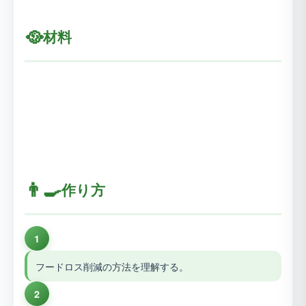
🥘
材料
👨‍🍳
作り方
1
フードロス削減の方法を理解する。
2