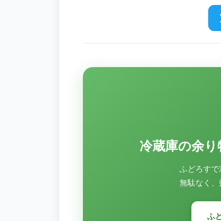
冷蔵庫の余り
ふどろすで
無駄なく、
ふ