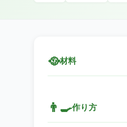
🥘
材料
👨‍🍳
作り方