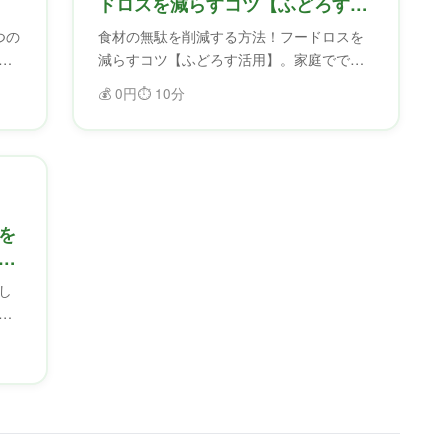
】
ドロスを減らすコツ【ふどろす活
用】
つの
食材の無駄を削減する方法！フードロスを
ー
減らすコツ【ふどろす活用】。家庭ででき
え
るフードロス削減のコツを紹介。ふどろす
💰
0円
⏱️
10分
減
を使えば、食材を無駄にせず、フードロス
を削減できます。
を
し
る
を
を