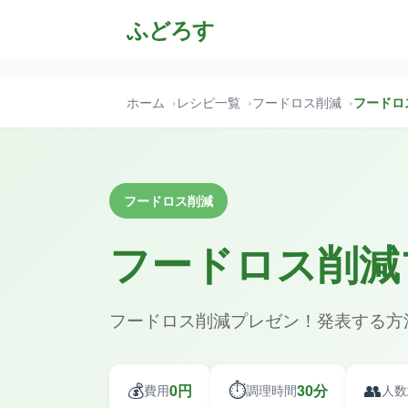
ふどろす
ホーム
レシピ一覧
フードロス削減
フードロ
フードロス削減
フードロス削減
フードロス削減プレゼン！発表する方
💰
⏱️
👥
0円
30分
費用
調理時間
人数