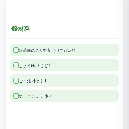
🥘
材料
冷蔵庫の余り野菜（何でもOK）
しょうゆ 大さじ1
ごま油 小さじ1
塩・こしょう 少々