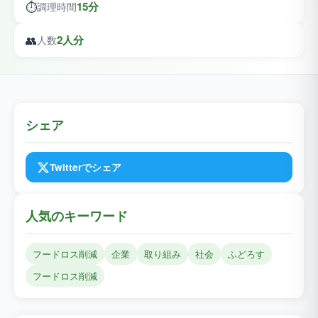
⏱️
15分
調理時間
👥
2人分
人数
シェア
Twitterでシェア
人気のキーワード
フードロス削減
企業
取り組み
社会
ふどろす
フードロス削減