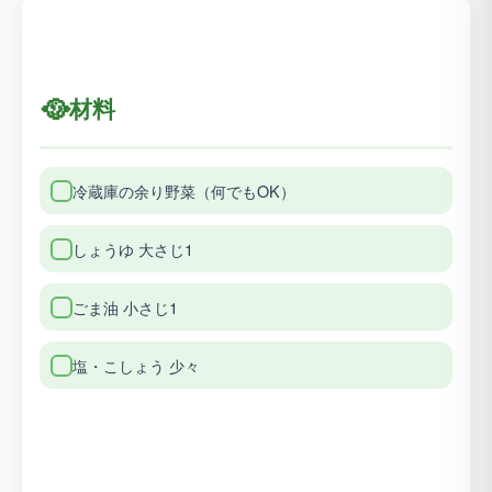
🥘
材料
冷蔵庫の余り野菜（何でもOK）
しょうゆ 大さじ1
ごま油 小さじ1
塩・こしょう 少々